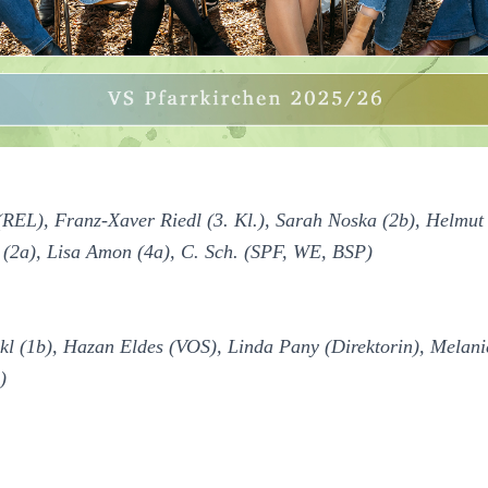
EL), Franz-Xaver Riedl (3. Kl.), Sarah Noska (2b), Helmut 
(2a), Lisa Amon (4a), C. Sch. (SPF, WE, BSP)
kl (1b), Hazan Eldes (VOS), Linda Pany (Direktorin), Melan
)