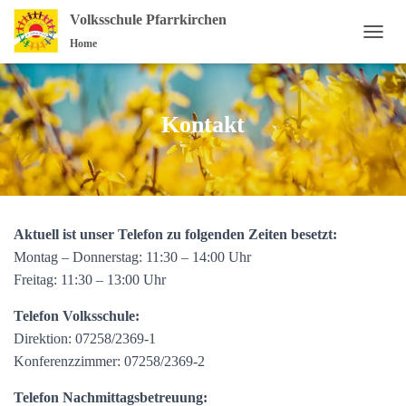
Volksschule Pfarrkirchen
Home
N
A
V
I
G
Kontakt
A
T
I
O
N
U
Aktuell ist unser Telefon zu folgenden Zeiten besetzt:
M
S
Montag – Donnerstag: 11:30 – 14:00 Uhr
C
Freitag: 11:30 – 13:00 Uhr
H
A
Telefon Volksschule:
L
Direktion: 07258/2369-1
T
E
Konferenzzimmer: 07258/2369-2
N
Telefon Nachmittagsbetreuung: